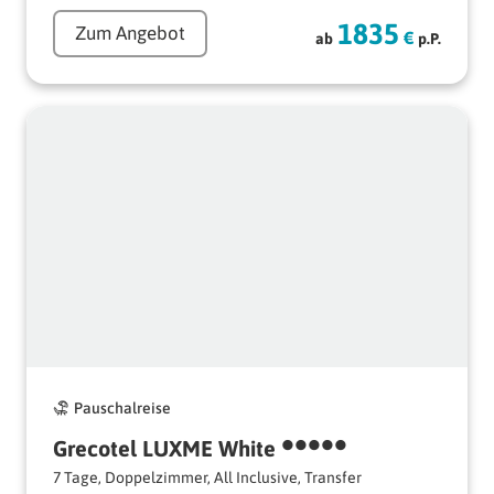
1835
Zum Angebot
€
ab
p.P.
Pauschalreise
•••••
Grecotel 
LUXME 
White 
7 Tage, Doppelzimmer, All Inclusive, Transfer