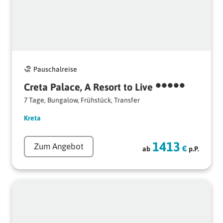
Pauschalreise
•••••
Creta 
Palace, 
A 
Resort 
to 
Live 
7 Tage, Bungalow, Frühstück, Transfer
Kreta
1413
Zum Angebot
€
ab
p.P.