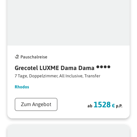
Pauschalreise
••••
Grecotel 
LUXME 
Dama 
Dama 
7 Tage, Doppelzimmer, All Inclusive, Transfer
Rhodos
1528
Zum Angebot
€
ab
p.P.