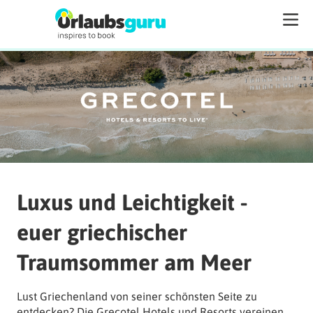
Luxus
und
Leichtigkeit
-
euer
griechischer
Traumsommer
am
Meer
Lust 
Griechenland 
von 
seiner 
schönsten 
Seite 
zu 
entdecken? 
Die 
Grecotel 
Hotels 
und 
Resorts 
vereinen 