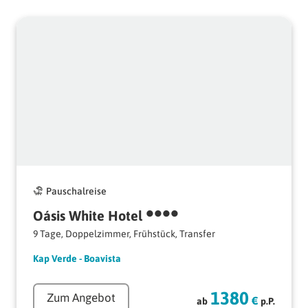
Pauschalreise
••••
Oásis 
White 
Hotel 
9 
Tage, 
Doppelzimmer, 
Frühstück, 
Transfer
Kap 
Verde 
- 
Boavista
1380
Zum Angebot
€
ab
p.P.